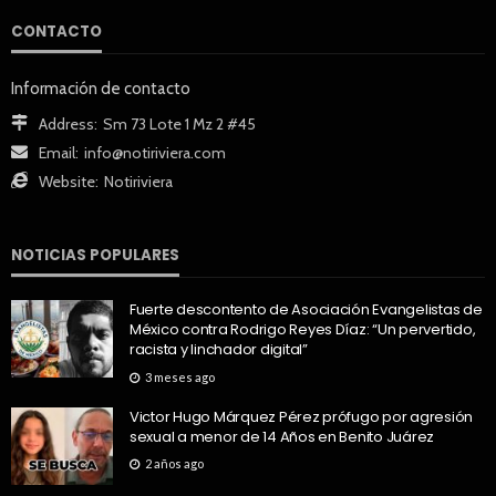
CONTACTO
Información de contacto
Address:
Sm 73 Lote 1 Mz 2 #45
Email:
info@notiriviera.com
Website:
Notiriviera
NOTICIAS POPULARES
Fuerte descontento de Asociación Evangelistas de
México contra Rodrigo Reyes Díaz: “Un pervertido,
racista y linchador digital”
3 meses ago
Victor Hugo Márquez Pérez prófugo por agresión
sexual a menor de 14 Años en Benito Juárez
2 años ago