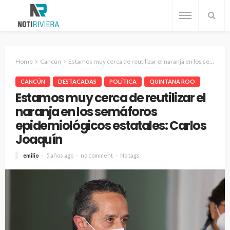
Home
Cancún
Estamos muy cerca de reutilizar el naranja en los semáforos epidemiológicos estatales: Carlos Joaquín
CANCÚN
DESTACADAS
POLÍTICA
QUINTANA ROO
Estamos muy cerca de reutilizar el
naranja en los semáforos
epidemiológicos estatales: Carlos
Joaquín
emilio
5 años ago
no comment
No tags