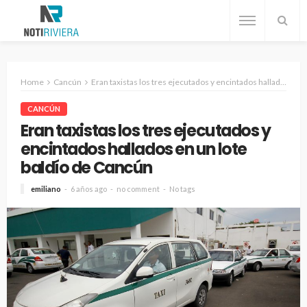
Home
Cancún
Eran taxistas los tres ejecutados y encintados hallados en un lote baldío de Cancún
CANCÚN
Eran taxistas los tres ejecutados y
encintados hallados en un lote
baldío de Cancún
emiliano
6 años ago
no comment
No tags