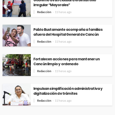
Gobierno de BJ clausura el desarrollo
irregular “Mayorales”
Redacción
11 horas ago
Pablo Bustamante acompaña a familias
afuera del Hospital General de Cancún
Redacción
11 horas ago
Fortalecen acciones para mantener un
Cancún limpio y ordenado
Redacción
11 horas ago
Impulsan simplificación administrativa y
digitalización de trámites
Redacción
11 horas ago