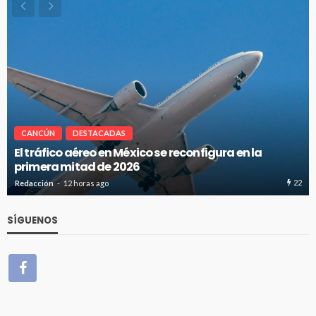
CANCÚN
DESTACADAS
Cancún-Toronto lidera tráfico aéreo internacional
del Caribe Mexicano
21
Redacción
12 horas ago
SÍGUENOS