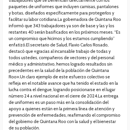
trabajadores que se benefician directamente con los
paquetes de uniformes que incluyen camisas, pantalones
y botas, diseñados específicamente para protegerlos y
facilitar su labor cotidiana.La gobernadora de Quintana Roo
informó que 343 trabajadores ya son de base y las y los
restantes 40 serán basificados en los próximos meses. “Es
un compromiso que hicimos y los estamos cumpliendo”
enfatizó.El secretario de Salud, Flavio Carlos Rosado,
destacó que «gracias al incansable trabajo de todas y
todos ustedes, compañeros de vectores y del personal
médico y administrativo, hemos logrado resultados sin
precedentes en la salud de la población de Quintana
Roo».Un claro ejemplo de este esfuerzo colectivo se
refleja en el notable avance que ha tenido el estado en la
lucha contra el dengue, logrando posicionarse en el lugar
número 24 a nivel nacional en el cierre de 2024.La entrega
de uniformes es un paso más en la consolidación del
apoyo a quienes están en la primera línea de atención y
prevención de enfermedades, reafirmando el compromiso
del gobierno de Quintana Roo con la salud y el bienestar
de su población.