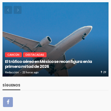
CANCÚN
DESTACADAS
Cancún-Toronto lidera tráfico aéreo internaciona
del Caribe Mexicano
29
Redacción
21 horas ago
SÍGUENOS