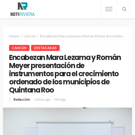
Home
Cancún
Encabezan Mara Lezama y Román Meyer presentación de instrumentos para el crecimiento ordenado de los municipios de Quintana Roo
CANCÚN
DESTACADAS
Encabezan Mara Lezama y Román
Meyer presentación de
instrumentos para el crecimiento
ordenado de los municipios de
Quintana Roo
Redacción
2 años ago
No tags