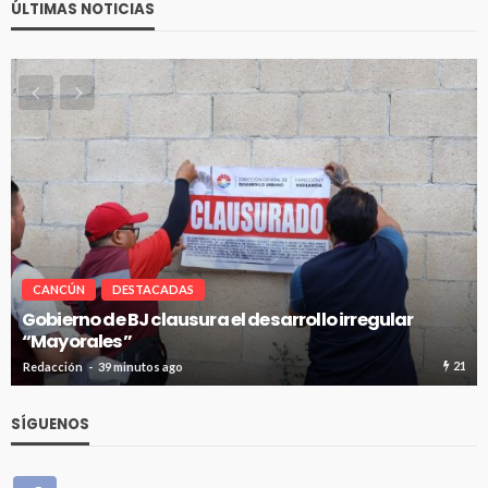
ÚLTIMAS NOTICIAS
CANCÚN
DESTACADAS
sarrollo irregular
Pablo Bustamante acompaña a 
Hospital General de Cancún
21
Redacción
39 minutos ago
SÍGUENOS