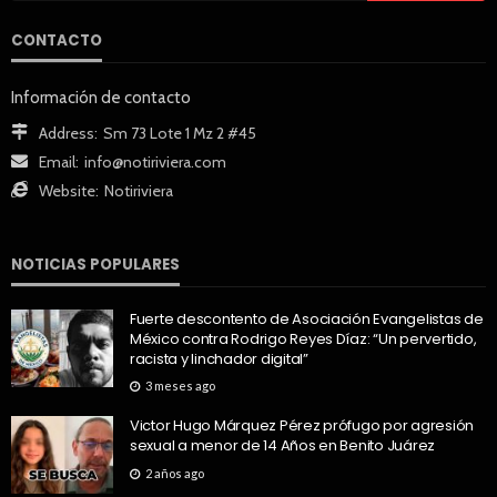
CONTACTO
Información de contacto
Address:
Sm 73 Lote 1 Mz 2 #45
Email:
info@notiriviera.com
Website:
Notiriviera
NOTICIAS POPULARES
Fuerte descontento de Asociación Evangelistas de
México contra Rodrigo Reyes Díaz: “Un pervertido,
racista y linchador digital”
3 meses ago
Victor Hugo Márquez Pérez prófugo por agresión
sexual a menor de 14 Años en Benito Juárez
2 años ago