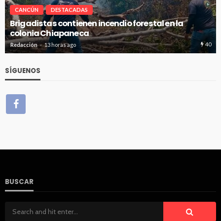
CANCÚN
DESTACADAS
Avanza en tiempo y forma la construcción de pozos
de absorción en Cancún
21
Redacción
13 horas ago
SÍGUENOS
BUSCAR