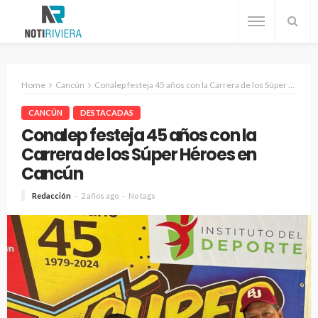
Home
Cancún
Conalep festeja 45 años con la Carrera de los Súper Héroes en Cancún
CANCÚN
DESTACADAS
Conalep festeja 45 años con la
Carrera de los Súper Héroes en
Cancún
Redacción
2 años ago
No tags