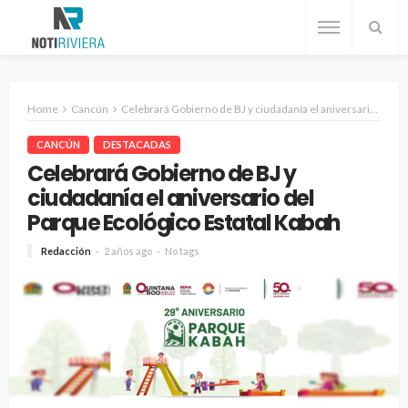
Home
Cancún
Celebrará Gobierno de BJ y ciudadanía el aniversario del Parque Ecológico Estatal Kabah
CANCÚN
DESTACADAS
Celebrará Gobierno de BJ y
ciudadanía el aniversario del
Parque Ecológico Estatal Kabah
Redacción
2 años ago
No tags