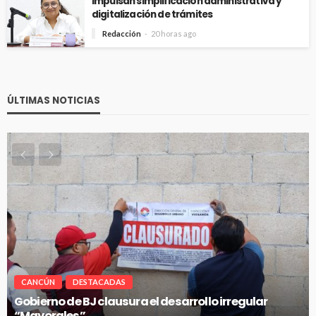
Impulsan simplificación administrativa y
digitalización de trámites
Redacción
20 horas ago
ÚLTIMAS NOTICIAS
CANCÚN
DESTACADAS
Pablo Bustamante acompaña a familias afuera d
Hospital General de Cancún