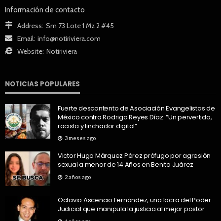
Información de contacto
Address:
Sm 73 Lote 1 Mz 2 #45
Email:
info@notiriviera.com
Website:
Notiriviera
NOTICIAS POPULARES
Fuerte descontento de Asociación Evangelistas de
México contra Rodrigo Reyes Díaz: “Un pervertido,
racista y linchador digital”
3 meses ago
Victor Hugo Márquez Pérez prófugo por agresión
sexual a menor de 14 Años en Benito Juárez
2 años ago
Octavio Ascencio Fernández, una lacra del Poder
Judicial que manipula la justicia al mejor postor