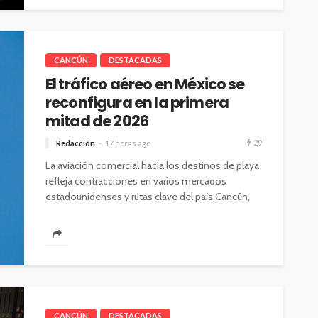
CANCÚN
DESTACADAS
El tráfico aéreo en México se
reconfigura en la primera
mitad de 2026
29
Redacción
17 horas ago
La aviación comercial hacia los destinos de playa
refleja contracciones en varios mercados
estadounidenses y rutas clave del país.Cancún,
6...
CANCÚN
DESTACADAS