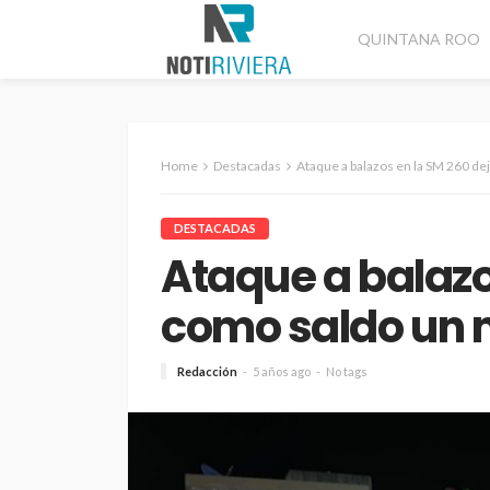
QUINTANA ROO
Home
Destacadas
Ataque a balazos en la SM 260 de
DESTACADAS
Ataque a balazo
como saldo un m
Redacción
5 años ago
No tags
CANCÚN
DESTACADAS
Refuerzan segurida