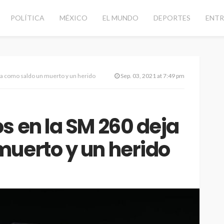
POLÍTICA
MÉXICO
EL MUNDO
DEPORTES
ENTR
ja como saldo un muerto y un herido
Sep. 03, 2021 at 7:49 pm
s en la SM 260 deja
uerto y un herido
d vial con
CANCÚN
DESTACADAS