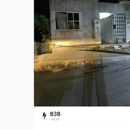
mantenimiento y
rehabilitación de ca
Cancún
Redacción
17 horas ago
838
VIEWS