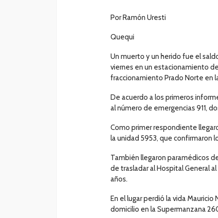
Por Ramón Uresti
Quequi
Un muerto y un herido fue el sal
viernes en un estacionamiento de
fraccionamiento Prado Norte en l
De acuerdo a los primeros informe
al número de emergencias 911, do
Como primer respondiente llegaro
la unidad 5953, que confirmaron l
También llegaron paramédicos de 
de trasladar al Hospital General a
años.
En el lugar perdió la vida Maurici
domicilio en la Supermanzana 260