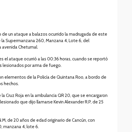
do de un ataque a balazos ocurrido la madrugada de este
 la Supermanzana 260, Manzana 4, Lote 6, del
a avenida Chetumal.
s el ataque ocurrió a las 00:36 horas, cuando se reportó
s lesionados por arma de fuego.
n elementos de la Policía de Quintana Roo, a bordo de
os hechos.
la Cruz Roja en la ambulancia QR 20, que se encargaron
l lesionado que dijo llamarse Kevin Alexander R.P, de 25
o N.M, de 20 años de edad originario de Cancún, con
, manzana 4, lote 6.