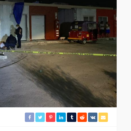
El tráfico aéreo en México se
lles en
reconfigura en la primera
mitad de 2026
37
29
Redacción
17 horas ago