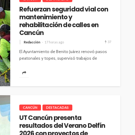
Refuerzan seguridad vial con
mantenimiento y
rehabilitación de calles en
Cancún
37
Redacción
17 horas ago
El Ayuntamiento de Benito Juárez renovó pasos
peatonales y topes, supervisó trabajos de
bacheo y realizó acciones de descacharrización
para...
CANCÚN
DESTACADAS
UT Cancún presenta
resultados del Verano Delfín
2026 con proyectos de