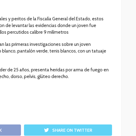
ales y peritos de la Fiscalía General del Estado, estos
on de levantar las evidencias donde un joven fue
los percutidos calibre 9 milímetros
ban las primeras investigaciones sobre un joven
 blanco, pantalón verde, tenis blancos, con un tatuaje
er de 25 años, presenta heridas por arma de fuego en
ho, dorso, pelvis, glúteo derecho.
K
SHARE ON TWITTER