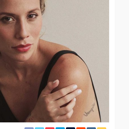
El tráfico aéreo en México se
lles en
reconfigura en la primera
mitad de 2026
37
29
Redacción
20 horas ago