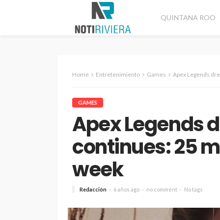
QUINTANA ROO
Home
Entretenimiento
Games
Apex Legends dream 
GAMES
Apex Legends 
continues: 25 mi
week
Redacción
6 años ago
no comment
No tags
CANCÚN
DESTACADAS
Refuerzan segurida