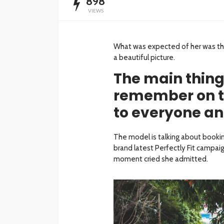
898
VIEWS
What was expected of her was the
a beautiful picture.
The main thing
remember on thi
to everyone an
The model is talking about bookin
brand latest Perfectly Fit campaig
moment cried she admitted.