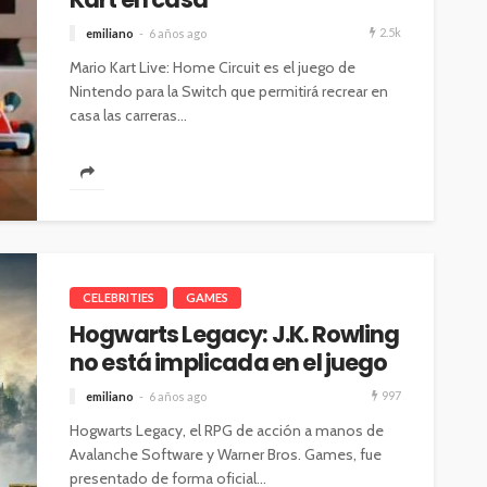
2.5k
emiliano
6 años ago
Mario Kart Live: Home Circuit es el juego de
Nintendo para la Switch que permitirá recrear en
casa las carreras...
CELEBRITIES
GAMES
Hogwarts Legacy: J.K. Rowling
no está implicada en el juego
997
emiliano
6 años ago
Hogwarts Legacy, el RPG de acción a manos de
Avalanche Software y Warner Bros. Games, fue
presentado de forma oficial...