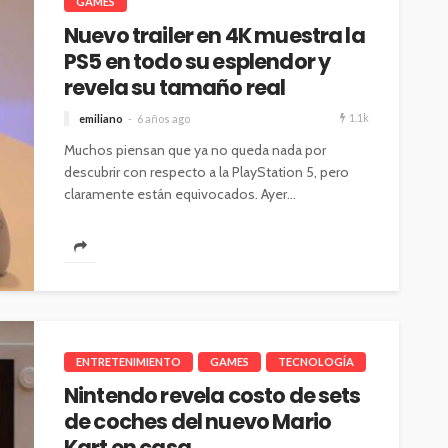
GAMES
Nuevo trailer en 4K muestra la
PS5 en todo su esplendor y
revela su tamaño real
1.1k
emiliano
6 años ago
Muchos piensan que ya no queda nada por
descubrir con respecto a la PlayStation 5, pero
claramente están equivocados. Ayer...
ENTRETENIMIENTO
GAMES
TECNOLOGÍA
Nintendo revela costo de sets
de coches del nuevo Mario
Kart en casa