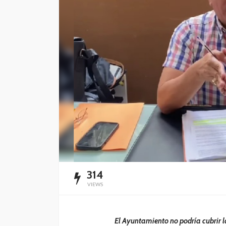
mantenimiento y
rehabilitación de ca
Cancún
Redacción
17 horas ago
314
VIEWS
El Ayuntamiento no podría cubrir l