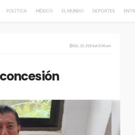
POLÍTICA
MÉXICO
EL MUNDO
DEPORTES
ENTR
Dic. 15, 2024 at 3:00 am
 concesión
 vial con
CANCÚN
DESTACADAS