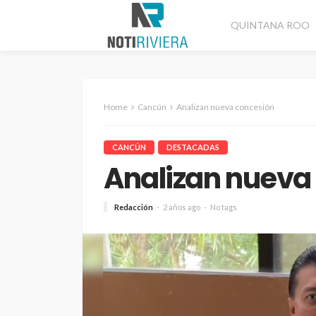
QUINTANA ROO
Home
Cancún
Analizan nueva concesión
CANCÚN
DESTACADAS
Analizan nueva
Redacción
2 años ago
No tags
CANCÚN
DESTACADAS
Refuerzan seguridad