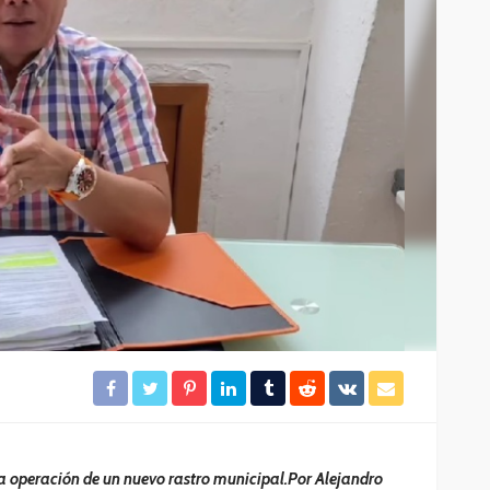
El tráfico aéreo en México se
lles en
reconfigura en la primera
mitad de 2026
37
29
Redacción
17 horas ago
a operación de un nuevo rastro municipal.Por Alejandro