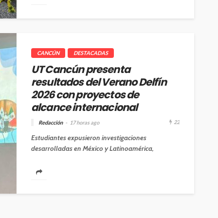
CANCÚN
DESTACADAS
UT Cancún presenta
resultados del Verano Delfín
2026 con proyectos de
alcance internacional
22
Redacción
17 horas ago
Estudiantes expusieron investigaciones
desarrolladas en México y Latinoamérica,
fortaleciendo su formación profesional mediante
la movilidad académica y la colaboración
científica....