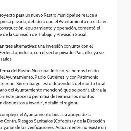
proyecto para un nuevo Rastro Municipal se realice a
presa privada, debido a que el Ayuntamiento no está en
e construcción, equipamiento y operación, comentó el
 de la Comisión de Trabajo y Previsión Social.
n tres alternativas: una inversión conjunta con el
deral o, incluso, con el sector privado. Para ello, ya se
sarios.
tema del Rastro Municipal. Incluso, ya hemos tenido
del Ayuntamiento, Pablo Gutiérrez, y con Patrimonio
 y terreno. Sin embargo, esto dependerá del monto total
etario del Ayuntamiento mencionó que se podría abrir a la
ción. Este proceso permitirá determinar los montos
dispuestos a invertir”, detalló el regidor.
 complejo, el Ayuntamiento buscará apoyo de la
n Contra Riesgos Sanitarios (Cofepris) y de la Dirección
argarán de las verificaciones. Actualmente, no existe un