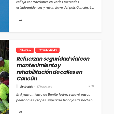
refleja contracciones en varios mercados
estadounidenses y rutas clave del país.Cancún, 6...
CANCÚN
DESTACADAS
Refuerzan seguridad vial con
mantenimiento y
rehabilitación de calles en
Cancún
37
Redacción
17 horas ago
El Ayuntamiento de Benito Juárez renovó pasos
peatonales y topes, supervisó trabajos de bacheo
y realizó acciones de descacharrización para...