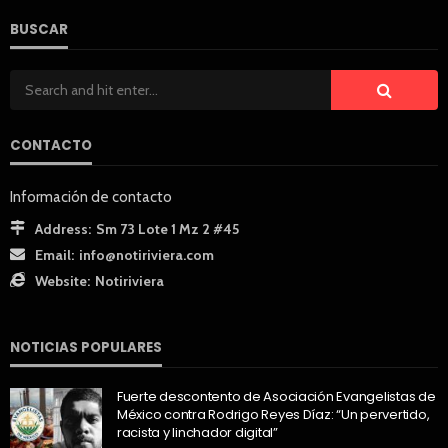
BUSCAR
CONTACTO
Información de contacto
Address:
Sm 73 Lote 1 Mz 2 #45
Email:
info@notiriviera.com
Website:
Notiriviera
NOTICIAS POPULARES
Fuerte descontento de Asociación Evangelistas de
México contra Rodrigo Reyes Díaz: “Un pervertido,
racista y linchador digital”