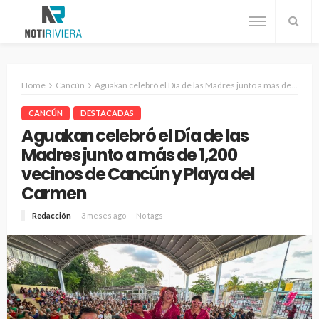
Home
Cancún
Aguakan celebró el Día de las Madres junto a más de 1,200 vecinos de Cancún y Playa del Carmen
CANCÚN
DESTACADAS
Aguakan celebró el Día de las
Madres junto a más de 1,200
vecinos de Cancún y Playa del
Carmen
Redacción
3 meses ago
No tags