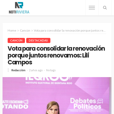
Home
Cancún
Vota para consolidar la renovación porque juntos renovamos: Lili Campos
CANCÚN
DESTACADAS
Vota para consolidar la renovación
porque juntos renovamos: Lili
Campos
Redacción
2 años ago
No tags