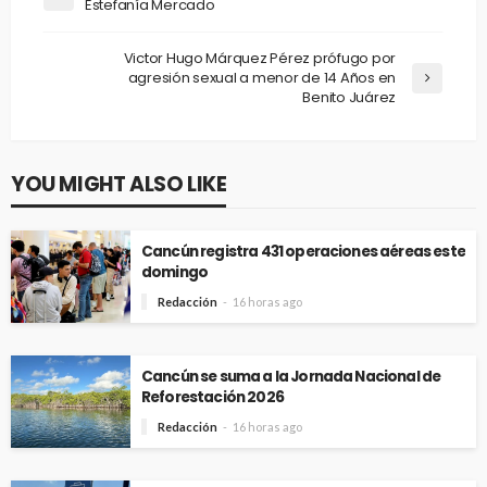
Estefanía Mercado
Victor Hugo Márquez Pérez prófugo por
agresión sexual a menor de 14 Años en
Benito Juárez
YOU MIGHT ALSO LIKE
Cancún registra 431 operaciones aéreas este
domingo
Redacción
16 horas ago
Cancún se suma a la Jornada Nacional de
Reforestación 2026
Redacción
16 horas ago