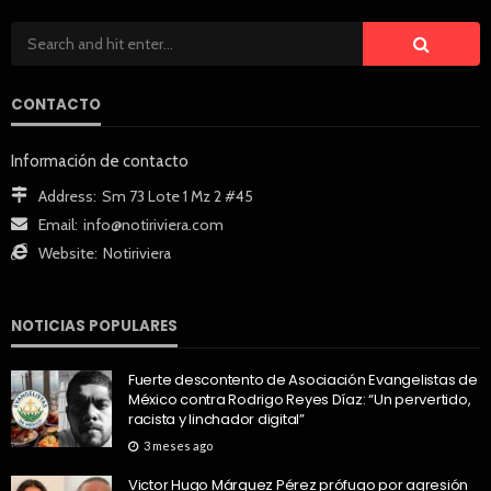
CONTACTO
Información de contacto
Address:
Sm 73 Lote 1 Mz 2 #45
Email:
info@notiriviera.com
Website:
Notiriviera
NOTICIAS POPULARES
Fuerte descontento de Asociación Evangelistas de
México contra Rodrigo Reyes Díaz: “Un pervertido,
racista y linchador digital”
3 meses ago
Victor Hugo Márquez Pérez prófugo por agresión