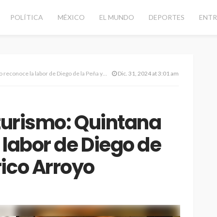
POLÍTICA
MÉXICO
EL MUNDO
DEPORTES
ENTR
ce la labor de Diego de la Peña y Romárico Arroyo
Dic. 31, 2024 at 3:01 am
 turismo: Quintana
 labor de Diego de
ico Arroyo