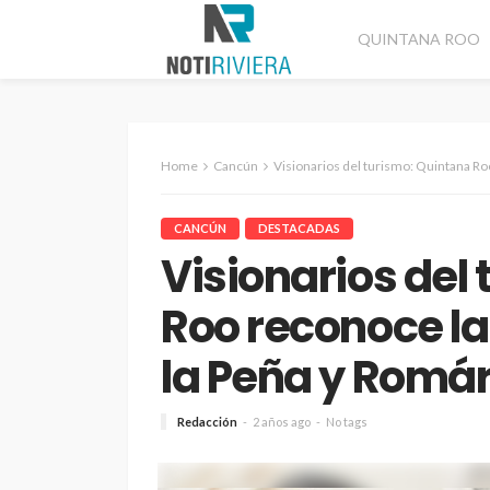
QUINTANA ROO
Home
Cancún
Visionarios del turismo: Quintana Roo recono
CANCÚN
DESTACADAS
Visionarios del
Roo reconoce la
la Peña y Romár
Redacción
2 años ago
No tags