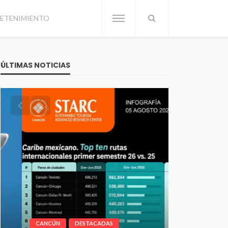
ETENIMIENTO
ÚLTIMAS NOTICIAS
CANCÚN
D
CANCÚN
DESTACADAS
UT Cancú