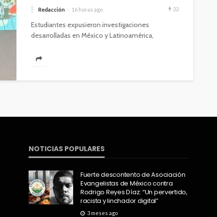
22
Redacción
16 horas ago
Estudiantes expusieron investigaciones
desarrolladas en México y Latinoamérica,
fortaleciendo su formación profesional
mediante la movilidad académica y la
colaboración científica....
NOTICIAS POPULARES
Fuerte descontento de Asociación
Evangelistas de México contra
Rodrigo Reyes Díaz: “Un pervertido,
racista y linchador digital”
3 meses ago