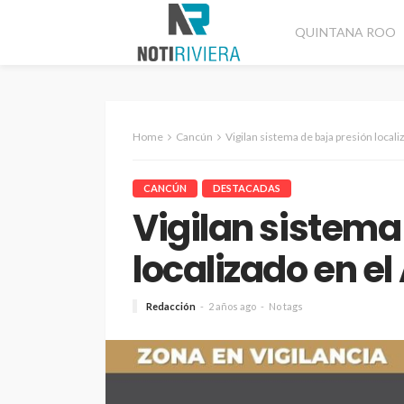
QUINTANA ROO
Home
Cancún
Vigilan sistema de baja presión locali
CANCÚN
DESTACADAS
Vigilan sistema
localizado en el
Redacción
2 años ago
No tags
CANCÚN
DESTACADAS
Refuerzan segurida