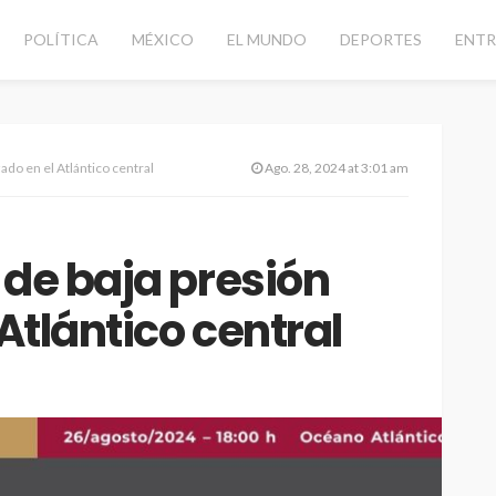
POLÍTICA
MÉXICO
EL MUNDO
DEPORTES
ENTR
zado en el Atlántico central
Ago. 28, 2024 at 3:01 am
 de baja presión
 Atlántico central
d vial con
CANCÚN
DESTACADAS