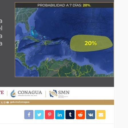
El tráfico aéreo en México se
lles en
reconfigura en la primera
mitad de 2026
37
29
Redacción
16 horas ago