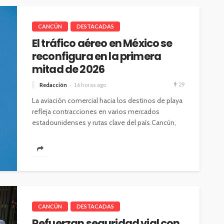
CANCÚN
DESTACADAS
El tráfico aéreo en México se
reconfigura en la primera
mitad de 2026
29
Redacción
16 horas ago
La aviación comercial hacia los destinos de playa
refleja contracciones en varios mercados
estadounidenses y rutas clave del país.Cancún,
6...
CANCÚN
DESTACADAS
Refuerzan seguridad vial con