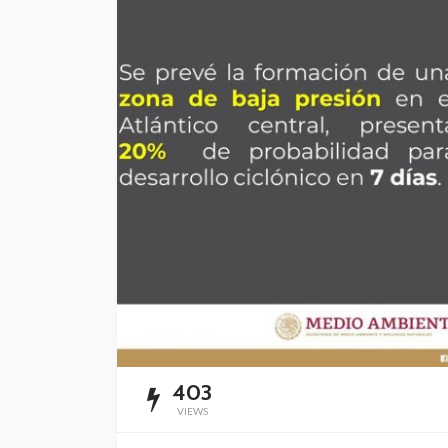
mantenimiento y
rehabilitación de ca
Cancún
Redacción
16 horas ago
403
VIEWS