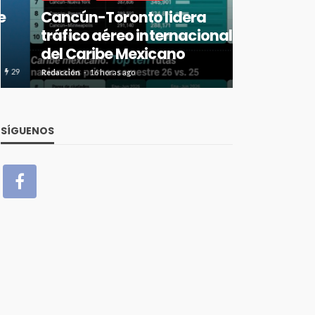
Cancún-Toronto lidera
resultados
tráfico aéreo internacional
2026 con 
del Caribe Mexicano
alcance i
25
Redacción
16 horas ago
Redacción
16 hor
SÍGUENOS