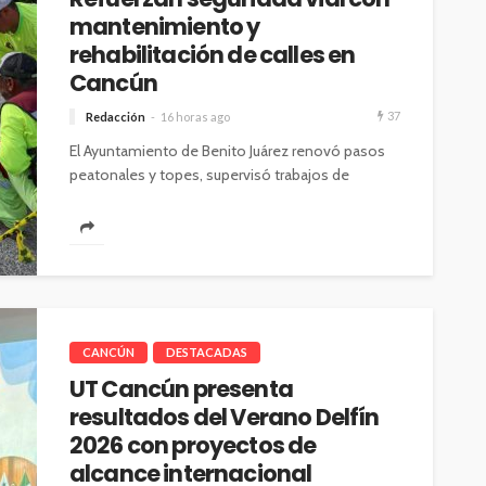
mantenimiento y
rehabilitación de calles en
Cancún
37
Redacción
16 horas ago
El Ayuntamiento de Benito Juárez renovó pasos
peatonales y topes, supervisó trabajos de
bacheo y realizó acciones de descacharrización
para...
CANCÚN
DESTACADAS
UT Cancún presenta
resultados del Verano Delfín
2026 con proyectos de
alcance internacional