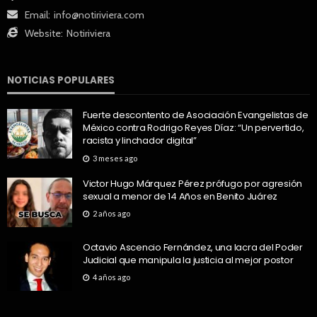
Email:
info@notiriviera.com
Website:
Notiriviera
NOTICIAS POPULARES
Fuerte descontento de Asociación Evangelistas de
México contra Rodrigo Reyes Díaz: “Un pervertido,
racista y linchador digital”
3 meses ago
Victor Hugo Márquez Pérez prófugo por agresión
sexual a menor de 14 Años en Benito Juárez
2 años ago
Octavio Ascencio Fernández, una lacra del Poder
Judicial que manipula la justicia al mejor postor
4 años ago