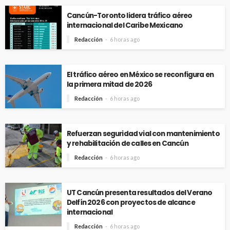
Cancún-Toronto lidera tráfico aéreo
internacional del Caribe Mexicano
Redacción
6 horas ago
El tráfico aéreo en México se reconfigura en
la primera mitad de 2026
Redacción
6 horas ago
Refuerzan seguridad vial con mantenimiento
y rehabilitación de calles en Cancún
Redacción
6 horas ago
UT Cancún presenta resultados del Verano
Delfín 2026 con proyectos de alcance
internacional
Redacción
6 horas ago