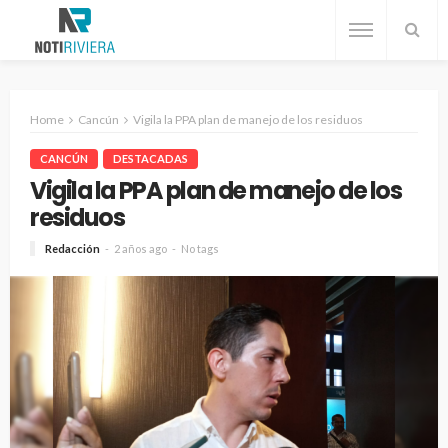
Home
Cancún
Vigila la PPA plan de manejo de los residuos
CANCÚN
DESTACADAS
Vigila la PPA plan de manejo de los
residuos
Redacción
2 años ago
No tags