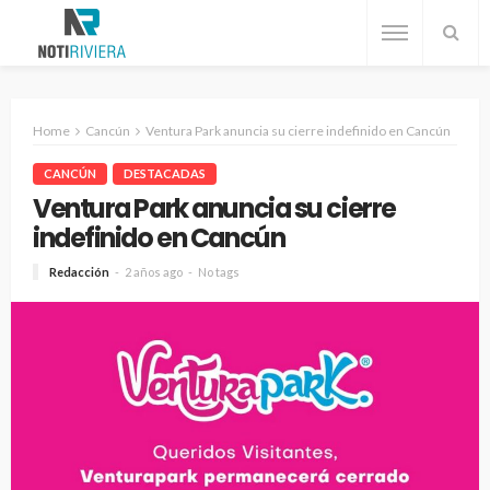
Home
Cancún
Ventura Park anuncia su cierre indefinido en Cancún
CANCÚN
DESTACADAS
Ventura Park anuncia su cierre
indefinido en Cancún
Redacción
2 años ago
No tags