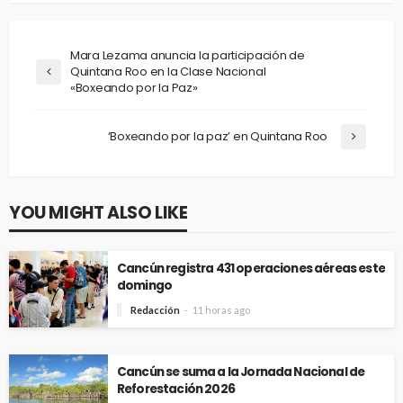
Mara Lezama anuncia la participación de
Quintana Roo en la Clase Nacional
«Boxeando por la Paz»
‘Boxeando por la paz’ en Quintana Roo
YOU MIGHT ALSO LIKE
Cancún registra 431 operaciones aéreas este
domingo
Redacción
11 horas ago
Cancún se suma a la Jornada Nacional de
Reforestación 2026