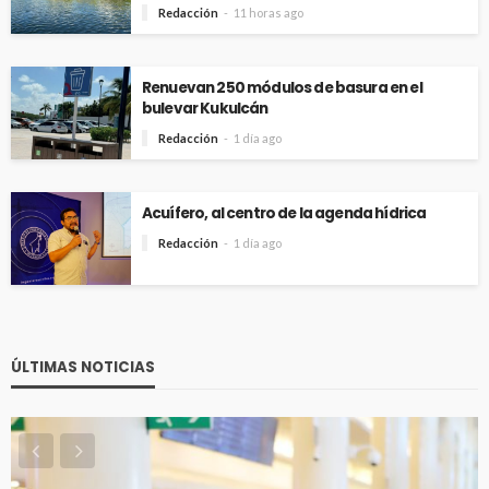
Redacción
11 horas ago
Renuevan 250 módulos de basura en el
bulevar Kukulcán
Redacción
1 día ago
Acuífero, al centro de la agenda hídrica
Redacción
1 día ago
ÚLTIMAS NOTICIAS