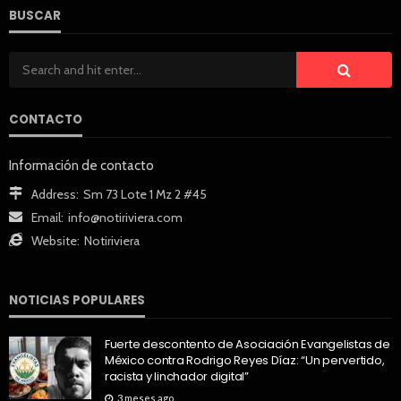
BUSCAR
CONTACTO
Información de contacto
Address:
Sm 73 Lote 1 Mz 2 #45
Email:
info@notiriviera.com
Website:
Notiriviera
NOTICIAS POPULARES
Fuerte descontento de Asociación Evangelistas de
México contra Rodrigo Reyes Díaz: “Un pervertido,
racista y linchador digital”
3 meses ago