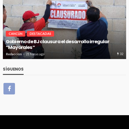
CANCÚN
DESTACADAS
Pablo Bustamante acompaña a familias afuera del
Hospital General de Cancún
36
Redacción
21 horas ago
SÍGUENOS