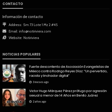
CONTACTO
Información de contacto
Address:
Sm 73 Lote 1 Mz 2 #45
Email:
info@notiriviera.com
Website:
Notiriviera
NOTICIAS POPULARES
Fuerte descontento de Asociación Evangelistas de
México contra Rodrigo Reyes Díaz: “Un pervertido,
racista y linchador digital”
3 meses ago
Victor Hugo Márquez Pérez prófugo por agresión
sexual a menor de 14 Años en Benito Juárez
2 años ago