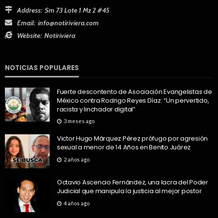
Address:
Sm 73 Lote 1 Mz 2 #45
Email:
info@notiriviera.com
Website:
Notiriviera
NOTICIAS POPULARES
Fuerte descontento de Asociación Evangelistas de
México contra Rodrigo Reyes Díaz: “Un pervertido,
racista y linchador digital”
3 meses ago
Victor Hugo Márquez Pérez prófugo por agresión
sexual a menor de 14 Años en Benito Juárez
2 años ago
Octavio Ascencio Fernández, una lacra del Poder
Judicial que manipula la justicia al mejor postor
4 años ago