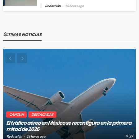
Redacción
16 horas ago
ÚLTIMAS NOTICIAS
CANCÚN
DESTACADAS
Cancún-Toronto lidera tráfico aéreo internacional del
Caribe Mexicano
25
Redacción
16 horas ago