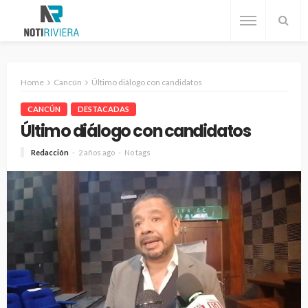
Home
Cancún
Último diálogo con candidatos
CANCÚN
DESTACADAS
Último diálogo con candidatos
Redacción
2 años ago
No tags