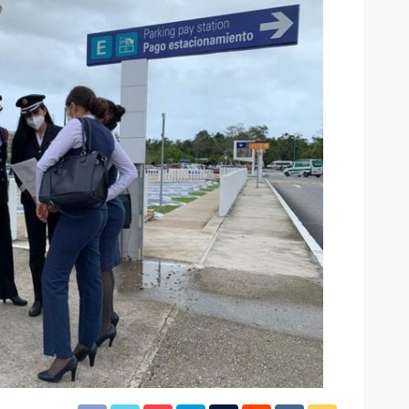
El tráfico aéreo en México se
lles en
reconfigura en la primera
mitad de 2026
37
29
Redacción
17 horas ago