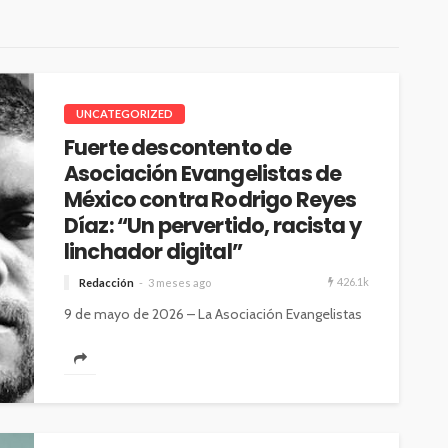
UNCATEGORIZED
Fuerte descontento de
Asociación Evangelistas de
México contra Rodrigo Reyes
Díaz: “Un pervertido, racista y
linchador digital”
426.1k
Redacción
3 meses ago
9 de mayo de 2026 – La Asociación Evangelistas
de México expresó su profundo rechazo y
repudio hacia Rodrigo Reyes...