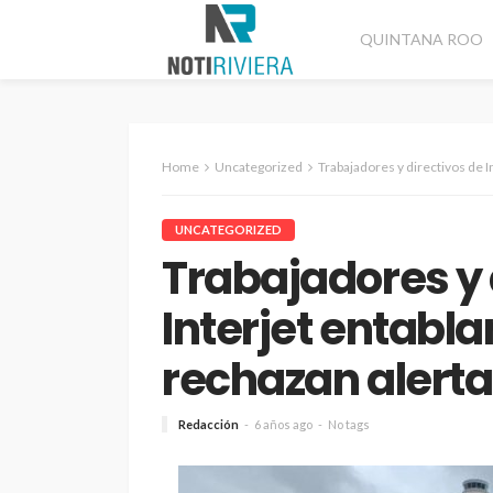
QUINTANA ROO
Home
Uncategorized
Trabajadores y directivos de Interjet en
UNCATEGORIZED
Trabajadores y 
Interjet entabl
rechazan alerta
Redacción
6 años ago
No tags
CANCÚN
DESTACADAS
Refuerzan segurida