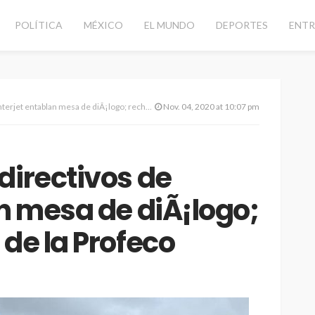
POLÍTICA
MÉXICO
EL MUNDO
DEPORTES
ENTR
tablan mesa de diÃ¡logo; rechazan alerta de la Profeco
Nov. 04, 2020 at 10:07 pm
directivos de
an mesa de diÃ¡logo;
 de la Profeco
d vial con
CANCÚN
DESTACADAS