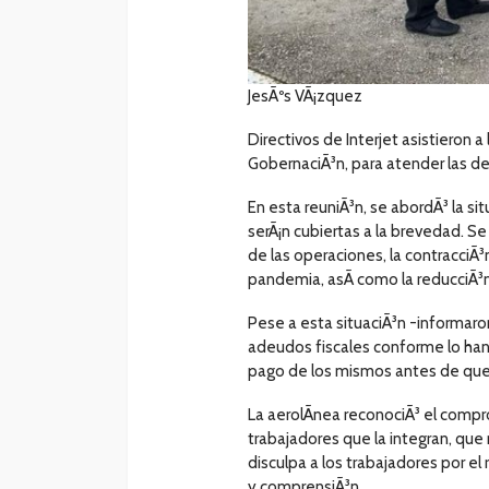
JesÃºs VÃ¡zquez
Directivos de Interjet asistieron 
GobernaciÃ³n, para atender las d
En esta reuniÃ³n, se abordÃ³ la si
serÃ¡n cubiertas a la brevedad. Se
de las operaciones, la contracciÃ
pandemia, asÃ­ como la reducciÃ³n 
Pese a esta situaciÃ³n -informaro
adeudos fiscales conforme lo han 
pago de los mismos antes de que
La aerolÃ­nea reconociÃ³ el comp
trabajadores que la integran, que
disculpa a los trabajadores por el
y comprensiÃ³n.