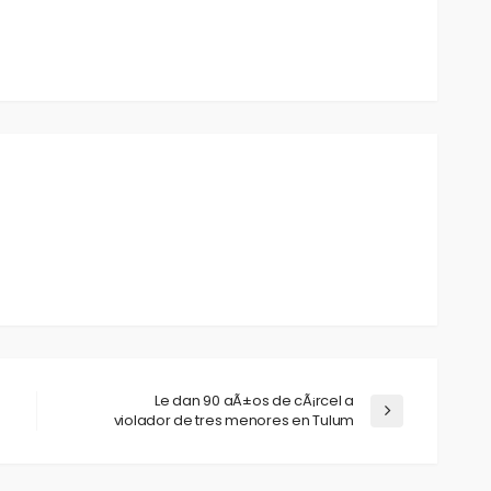
Le dan 90 aÃ±os de cÃ¡rcel a
violador de tres menores en Tulum