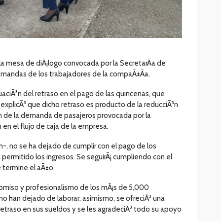
a la mesa de diÃ¡logo convocada por la SecretarÃ­a de
emandas de los trabajadores de la compaÃ±Ã­a.
tuaciÃ³n del retraso en el pago de las quincenas, que
 explicÃ³ que dicho retraso es producto de la reducciÃ³n
³n de la demanda de pasajeros provocada por la
en el flujo de caja de la empresa.
n-, no se ha dejado de cumplir con el pago de los
permitido los ingresos. Se seguirÃ¡ cumpliendo con el
 termine el aÃ±o.
romiso y profesionalismo de los mÃ¡s de 5,000
 no han dejado de laborar; asimismo, se ofreciÃ³ una
 retraso en sus sueldos y se les agradeciÃ³ todo su apoyo