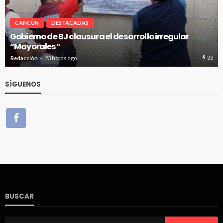
CANCÚN
DESTACADAS
r
Pablo Bustamante acompaña a familias afuera
Hospital General de Cancún
33
Redacción
23 horas ago
SÍGUENOS
BUSCAR