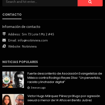
CONTACTO
Información de contacto
Address:
Sm 73 Lote 1 Mz 2 #45
Email:
info@notiriviera.com
Website:
Notiriviera
NOTICIAS POPULARES
Fuerte descontento de Asociación Evangelistas de
México contra Rodrigo Reyes Díaz: “Un pervertido,
racista y linchador digital”
3 meses ago
Victor Hugo Márquez Pérez prófugo por agresión
sexual a menor de 14 Años en Benito Juárez