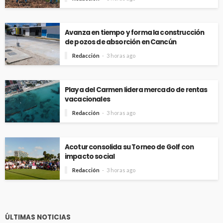
Avanza en tiempo y forma la construcción
de pozos de absorción en Cancún
Redacción
3 horas ago
Playa del Carmen lidera mercado de rentas
vacacionales
Redacción
3 horas ago
Acotur consolida su Torneo de Golf con
impacto social
Redacción
3 horas ago
ÚLTIMAS NOTICIAS