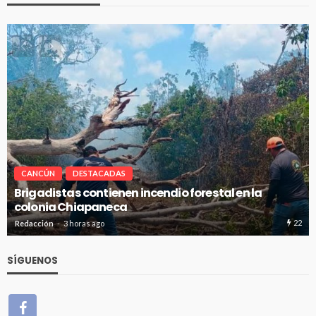
CANCÚN
DESTACADAS
Avanza en tiempo y forma la construcción de p
de absorción en Cancún
22
Redacción
3 horas ago
SÍGUENOS