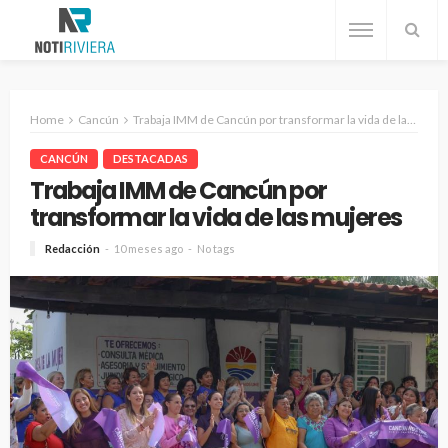
Home
Cancún
Trabaja IMM de Cancún por transformar la vida de las mujeres
CANCÚN
DESTACADAS
Trabaja IMM de Cancún por
transformar la vida de las mujeres
Redacción
10 meses ago
No tags