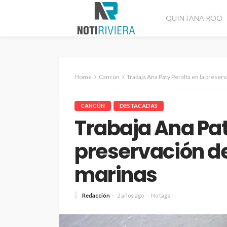
QUINTANA ROO
Home
Cancún
Trabaja Ana Paty Peralta en la preser
CANCÚN
DESTACADAS
Trabaja Ana Pat
preservación de
marinas
Redacción
2 años ago
No tags