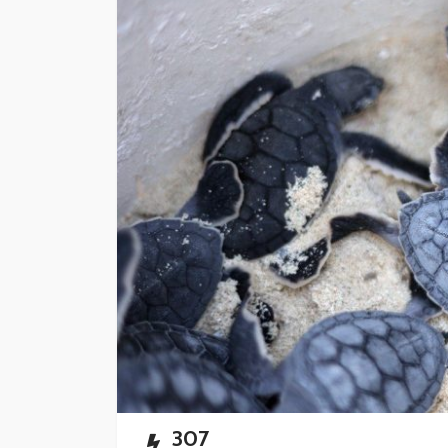
CANCÚN
DESTACADAS
Blindan la higiene 
restaurantes
Redacción
5 horas ago
307