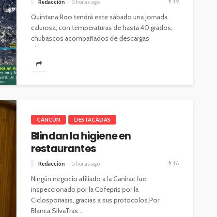
19
Redacción
5 horas ago
Quintana Roo tendrá este sábado una jornada
calurosa, con temperaturas de hasta 40 grados,
chubascos acompañados de descargas
eléctricas y...
CANCÚN
DESTACADAS
Blindan la higiene en
restaurantes
16
Redacción
5 horas ago
Ningún negocio afiliado a la Canirac fue
inspeccionado por la Cofepris por la
Ciclosporiasis, gracias a sus protocolos.Por
Blanca SilvaTras...