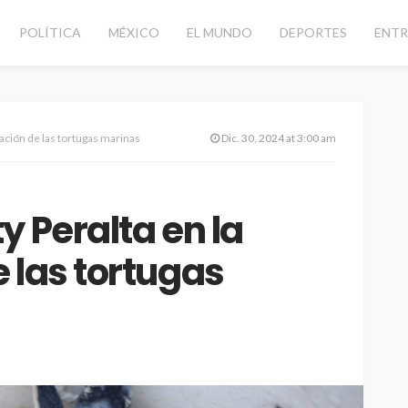
POLÍTICA
MÉXICO
EL MUNDO
DEPORTES
ENTR
vación de las tortugas marinas
Dic. 30, 2024 at 3:00 am
y Peralta en la
 las tortugas