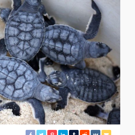
CANCÚN
DESTACADAS
en
Acuífero, al centro de la
agenda hídrica
16
19
Redacción
5 horas ago