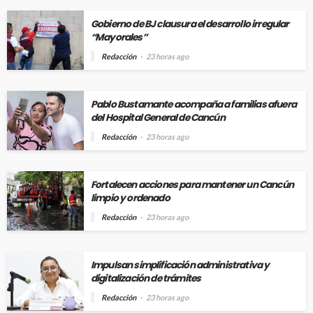
Gobierno de BJ clausura el desarrollo irregular
“Mayorales”
Redacción
23 horas ago
Pablo Bustamante acompaña a familias afuera
del Hospital General de Cancún
Redacción
23 horas ago
Fortalecen acciones para mantener un Cancún
limpio y ordenado
Redacción
23 horas ago
Impulsan simplificación administrativa y
digitalización de trámites
Redacción
23 horas ago