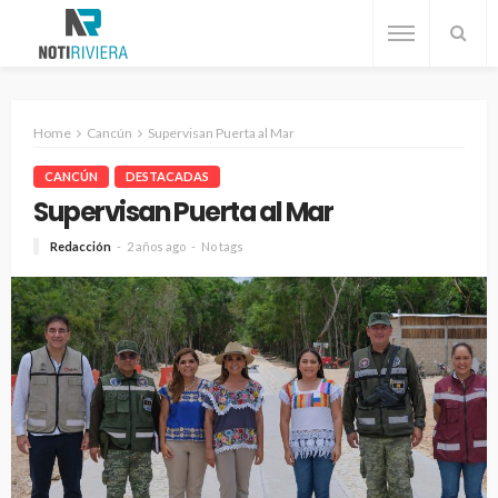
Home
Cancún
Supervisan Puerta al Mar
CANCÚN
DESTACADAS
Supervisan Puerta al Mar
Redacción
2 años ago
No tags