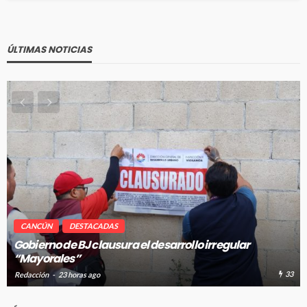
ÚLTIMAS NOTICIAS
CANCÚN
DESTACADAS
Pablo Bustamante acompaña a familias afuera del
Hospital General de Cancún
33
37
Redacción
23 horas ago