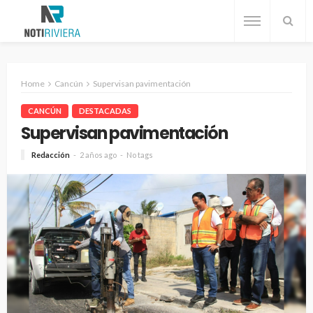
Home
Cancún
Supervisan pavimentación
CANCÚN
DESTACADAS
Supervisan pavimentación
Redacción
2 años ago
No tags