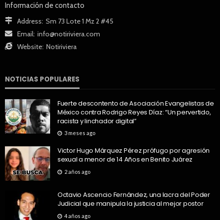
Información de contacto
Address:
Sm 73 Lote 1 Mz 2 #45
Email:
info@notiriviera.com
Website:
Notiriviera
NOTICIAS POPULARES
Fuerte descontento de Asociación Evangelistas de
México contra Rodrigo Reyes Díaz: “Un pervertido,
racista y linchador digital”
3 meses ago
Victor Hugo Márquez Pérez prófugo por agresión
sexual a menor de 14 Años en Benito Juárez
2 años ago
Octavio Ascencio Fernández, una lacra del Poder
Judicial que manipula la justicia al mejor postor
4 años ago