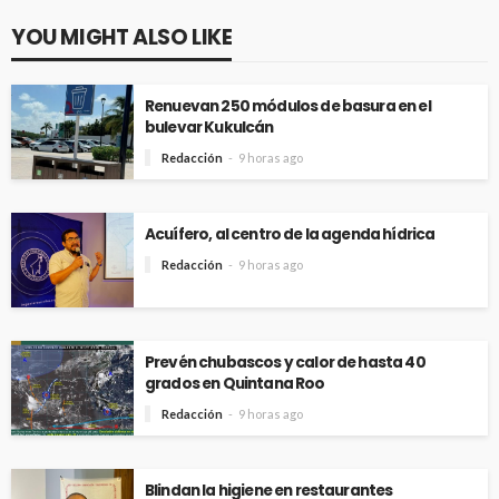
YOU MIGHT ALSO LIKE
Renuevan 250 módulos de basura en el
bulevar Kukulcán
Redacción
9 horas ago
Acuífero, al centro de la agenda hídrica
Redacción
9 horas ago
Prevén chubascos y calor de hasta 40
grados en Quintana Roo
Redacción
9 horas ago
Blindan la higiene en restaurantes