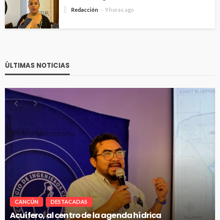
Redacción
9 horas ago
ÚLTIMAS NOTICIAS
CANCÚN
DESTACADAS
Renuevan 250 módulos de basura en el bulevar
Kukulcán