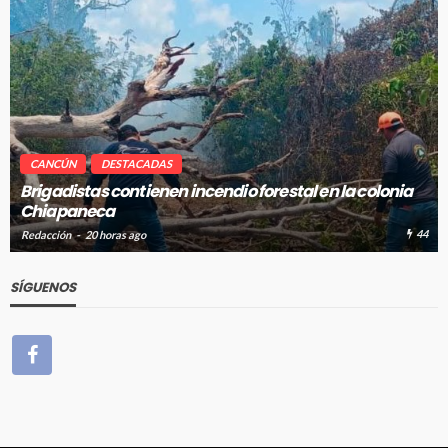
CANCÚN
DESTACADAS
la colonia
Avanza en tiempo y forma la construcción de 
absorción en Cancún
44
Redacción
20 horas ago
SÍGUENOS