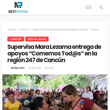
Home
Cancún
Supervisa Mara Lezama entrega de apoyos “Comemos Tod@s” en la región 247 de Cancún
CANCÚN
DESTACADAS
Supervisa Mara Lezama entrega de
apoyos “Comemos Tod@s” en la
región 247 de Cancún
Redacción
2 años ago
No tags