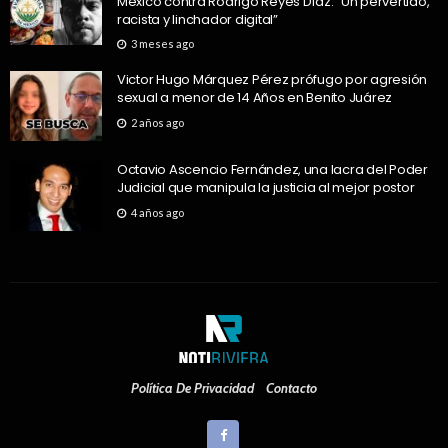
México contra Rodrigo Reyes Díaz: “Un pervertido,
racista y linchador digital”
3 meses ago
Victor Hugo Márquez Pérez prófugo por agresión
sexual a menor de 14 Años en Benito Juárez
2 años ago
Octavio Ascencio Fernández, una lacra del Poder
Judicial que manipula la justicia al mejor postor
4 años ago
Política De Privacidad
Contacto