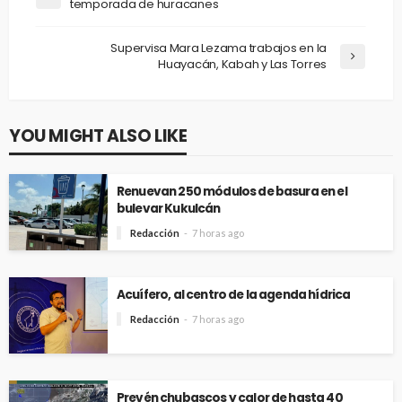
temporada de huracanes
Supervisa Mara Lezama trabajos en la
Huayacán, Kabah y Las Torres
YOU MIGHT ALSO LIKE
Renuevan 250 módulos de basura en el
bulevar Kukulcán
Redacción
7 horas ago
Acuífero, al centro de la agenda hídrica
Redacción
7 horas ago
Prevén chubascos y calor de hasta 40