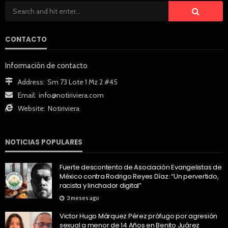
CONTACTO
Información de contacto
Address:
Sm 73 Lote 1 Mz 2 #45
Email:
info@notiriviera.com
Website:
Notiriviera
NOTICIAS POPULARES
Fuerte descontento de Asociación Evangelistas de
México contra Rodrigo Reyes Díaz: “Un pervertido,
racista y linchador digital”
3 meses ago
Victor Hugo Márquez Pérez prófugo por agresión
sexual a menor de 14 Años en Benito Juárez