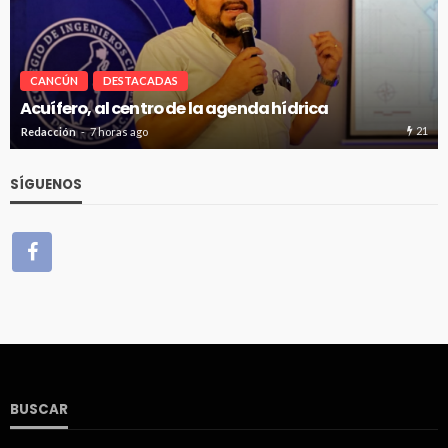
CANCÚN
DESTACADAS
Renuevan 250 módulos de basura en el bulevar
Kukulcán
35
Redacción
7 horas ago
SÍGUENOS
BUSCAR