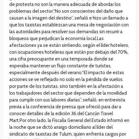
de protesta no son la manera adecuada de abordar los
problemas del sector.“No son conscientes del daño que
causan a la imagen del destino”, señaló e hizo un llamado a
que los taxistas establezcan una mesa de negociación con
las autoridades para resolver sus demandas sin recurrir a
bloqueos que perjudican la economía local.Las
afectaciones ya se están sintiendo, según el líder hotelero,
con ocupaciones hoteleras que están por debajo del 70%,
una cifra preocupante en una temporada donde se
esperaba mantener un flujo constante de turistas,
especialmente después del verano.“El impacto de estas
acciones se ve reflejado no solo en la pérdida de vuelos
por parte de los turistas, sino también en la afectación a
los trabajadores del sector que dependen de la movilidad
para cumplir con sus labores diarias”, señaló, en entrevista
previa a la conferencia de prensa que ofreció para dar a
conocer detalles de la edición 36 del Cancún Travel
Mart.Por otro lado, la Fiscalía General del Estado informó en
la noche que se dictó arraigo domiciliario al líder del
sindicato de taxistas de Tulum, quien enfrenta cargos por