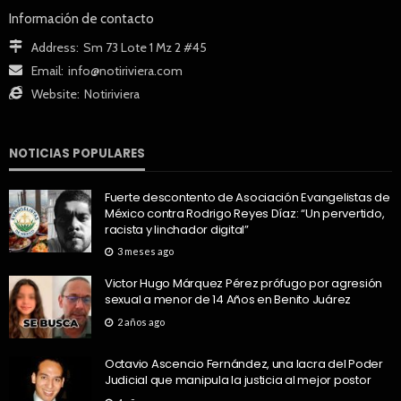
Información de contacto
Address:
Sm 73 Lote 1 Mz 2 #45
Email:
info@notiriviera.com
Website:
Notiriviera
NOTICIAS POPULARES
Fuerte descontento de Asociación Evangelistas de
México contra Rodrigo Reyes Díaz: “Un pervertido,
racista y linchador digital”
3 meses ago
Victor Hugo Márquez Pérez prófugo por agresión
sexual a menor de 14 Años en Benito Juárez
2 años ago
Octavio Ascencio Fernández, una lacra del Poder
Judicial que manipula la justicia al mejor postor