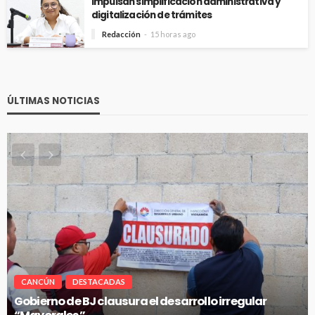
Impulsan simplificación administrativa y
digitalización de trámites
Redacción
15 horas ago
ÚLTIMAS NOTICIAS
CANCÚN
DESTACADAS
gular
Pablo Bustamante acompaña a familias af