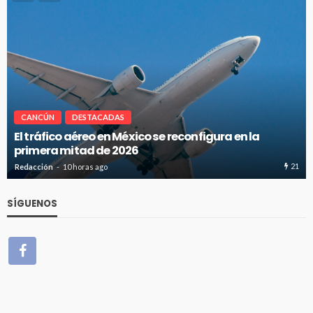
CANCÚN
DESTACADAS
Cancún-Toronto lidera tráfico aéreo internacional
del Caribe Mexicano
20
Redacción
10 horas ago
SÍGUENOS