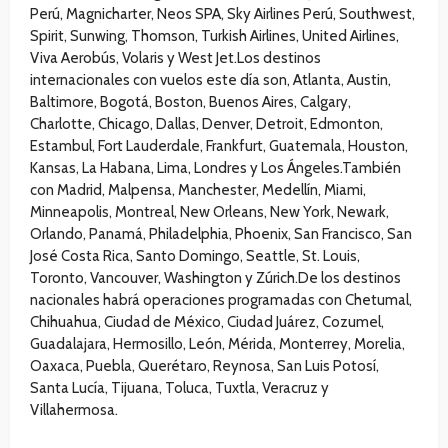
Perú, Magnicharter, Neos SPA, Sky Airlines Perú, Southwest,
Spirit, Sunwing, Thomson, Turkish Airlines, United Airlines,
Viva Aerobús, Volaris y West Jet.Los destinos
internacionales con vuelos este día son, Atlanta, Austin,
Baltimore, Bogotá, Boston, Buenos Aires, Calgary,
Charlotte, Chicago, Dallas, Denver, Detroit, Edmonton,
Estambul, Fort Lauderdale, Frankfurt, Guatemala, Houston,
Kansas, La Habana, Lima, Londres y Los Ángeles.También
con Madrid, Malpensa, Manchester, Medellín, Miami,
Minneapolis, Montreal, New Orleans, New York, Newark,
Orlando, Panamá, Philadelphia, Phoenix, San Francisco, San
José Costa Rica, Santo Domingo, Seattle, St. Louis,
Toronto, Vancouver, Washington y Zúrich.De los destinos
nacionales habrá operaciones programadas con Chetumal,
Chihuahua, Ciudad de México, Ciudad Juárez, Cozumel,
Guadalajara, Hermosillo, León, Mérida, Monterrey, Morelia,
Oaxaca, Puebla, Querétaro, Reynosa, San Luis Potosí,
Santa Lucía, Tijuana, Toluca, Tuxtla, Veracruz y
Villahermosa.