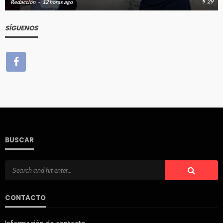
29
31
Redacción
12 horas ago
SÍGUENOS
BUSCAR
CONTACTO