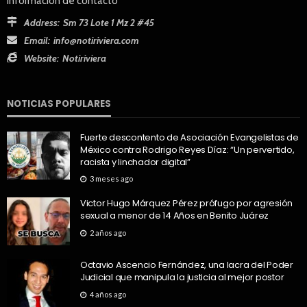
Información de contacto
Address:
Sm 73 Lote 1 Mz 2 #45
Email:
info@notiriviera.com
Website:
Notiriviera
NOTICIAS POPULARES
Fuerte descontento de Asociación Evangelistas de
México contra Rodrigo Reyes Díaz: “Un pervertido,
racista y linchador digital”
3 meses ago
Victor Hugo Márquez Pérez prófugo por agresión
sexual a menor de 14 Años en Benito Juárez
2 años ago
Octavio Ascencio Fernández, una lacra del Poder
Judicial que manipula la justicia al mejor postor
4 años ago