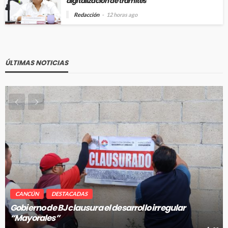
digitalización de trámites
Redacción
12 horas ago
ÚLTIMAS NOTICIAS
CANCÚN
DESTACADAS
Pablo Bustamante acompaña a familias afuera del
Hospital General de Cancún