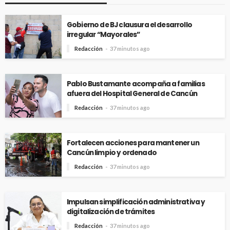
Gobierno de BJ clausura el desarrollo
irregular “Mayorales”
Redacción
37 minutos ago
Pablo Bustamante acompaña a familias
afuera del Hospital General de Cancún
Redacción
37 minutos ago
Fortalecen acciones para mantener un
Cancún limpio y ordenado
Redacción
37 minutos ago
Impulsan simplificación administrativa y
digitalización de trámites
Redacción
37 minutos ago