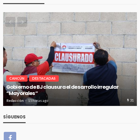
CANCÚN
DESTACADAS
r
Pablo Bustamante acompaña a familias afuera
Hospital General de Cancún
31
Redacción
15 horas ago
SÍGUENOS