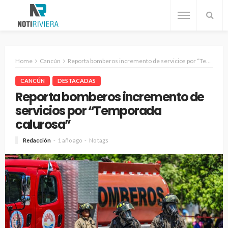
Home
Cancún
Reporta bomberos incremento de servicios por “Temporada calurosa”
CANCÚN
DESTACADAS
Reporta bomberos incremento de
servicios por “Temporada
calurosa”
Redacción
1 año ago
No tags