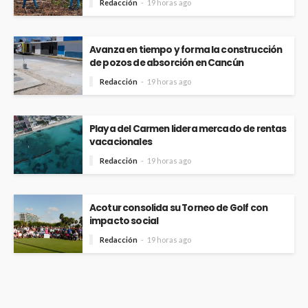
Redacción
19 horas ago
Avanza en tiempo y forma la construcción
de pozos de absorción en Cancún
Redacción
19 horas ago
Playa del Carmen lidera mercado de rentas
vacacionales
Redacción
19 horas ago
Acotur consolida su Torneo de Golf con
impacto social
Redacción
19 horas ago