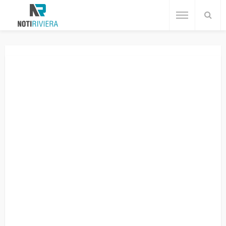
Home
Cancún
Renueva Gobierno de Ana Paty Peralta espacios en Parque Estatal Kabah
CANCÚN
DESTACADAS
Renueva Gobierno de Ana Paty
Peralta espacios en Parque Estatal
Kabah
Redacción
2 años ago
No tags