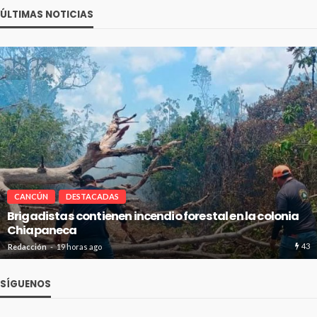
ÚLTIMAS NOTICIAS
CANCÚN
DESTACADAS
incendio forestal en la colonia
Avanza en tiempo y fo
absorción en Cancún
43
Redacción
19 horas ago
SÍGUENOS