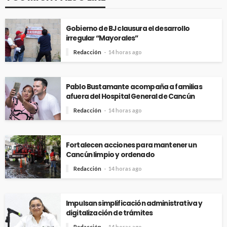
Gobierno de BJ clausura el desarrollo
irregular “Mayorales”
Redacción
14 horas ago
Pablo Bustamante acompaña a familias
afuera del Hospital General de Cancún
Redacción
14 horas ago
Fortalecen acciones para mantener un
Cancún limpio y ordenado
Redacción
14 horas ago
Impulsan simplificación administrativa y
digitalización de trámites
Redacción
14 horas ago