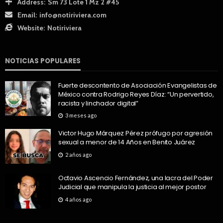
Address:
Sm 73 Lote 1 Mz 2 #45
Email:
info@notiriviera.com
Website:
Notiriviera
NOTICIAS POPULARES
Fuerte descontento de Asociación Evangelistas de
México contra Rodrigo Reyes Díaz: “Un pervertido,
racista y linchador digital”
3 meses ago
Victor Hugo Márquez Pérez prófugo por agresión
sexual a menor de 14 Años en Benito Juárez
2 años ago
Octavio Ascencio Fernández, una lacra del Poder
Judicial que manipula la justicia al mejor postor
4 años ago