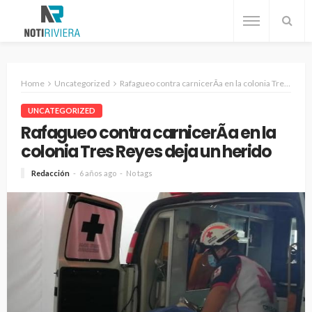
Home
Uncategorized
Rafagueo contra carnicerÃ­a en la colonia Tres Reyes deja un herido
UNCATEGORIZED
Rafagueo contra carnicerÃ­a en la
colonia Tres Reyes deja un herido
Redacción
6 años ago
No tags