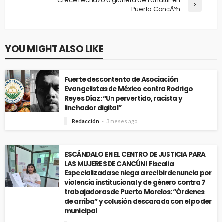
Crece rechazo a glorieta de Fonatur en
Puerto CancÃºn
YOU MIGHT ALSO LIKE
Fuerte descontento de Asociación
Evangelistas de México contra Rodrigo
Reyes Díaz: “Un pervertido, racista y
linchador digital”
Redacción
3 meses ago
ESCÁNDALO EN EL CENTRO DE JUSTICIA PARA
LAS MUJERES DE CANCÚN! Fiscalía
Especializada se niega a recibir denuncia por
violencia institucional y de género contra 7
trabajadoras de Puerto Morelos: “Órdenes
de arriba” y colusión descarada con el poder
municipal