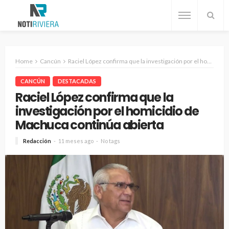
Home
Cancún
Raciel López confirma que la investigación por el homicidio de Machuca continúa abierta
CANCÚN
DESTACADAS
Raciel López confirma que la
investigación por el homicidio de
Machuca continúa abierta
Redacción
11 meses ago
No tags