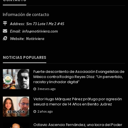
Información de contacto
Address:
Sm 73 Lote 1 Mz 2 #45
Email:
info@notiriviera.com
Website:
Notiriviera
NOTICIAS POPULARES
Fuerte descontento de Asociación Evangelistas de
México contra Rodrigo Reyes Díaz: “Un pervertido,
racista y linchador digital”
3 meses ago
Victor Hugo Márquez Pérez prófugo por agresión
sexual a menor de 14 Años en Benito Juárez
2 años ago
Octavio Ascencio Fernández, una lacra del Poder