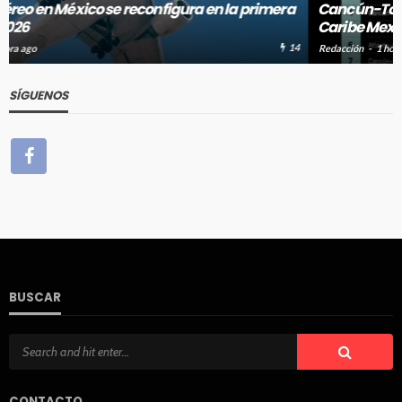
Cancún-Toronto lidera tráfico aéreo internacional del
Caribe Mexicano
16
Redacción
1 hora ago
SÍGUENOS
BUSCAR
CONTACTO