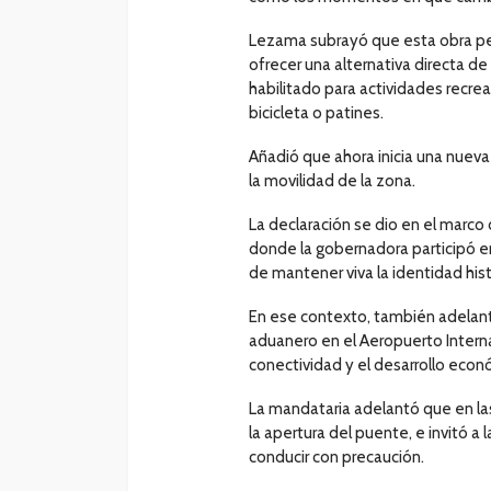
Lezama subrayó que esta obra perm
ofrecer una alternativa directa 
habilitado para actividades recre
bicicleta o patines.
Añadió que ahora inicia una nueva
la movilidad de la zona.
La declaración se dio en el marco
donde la gobernadora participó e
de mantener viva la identidad hist
En ese contexto, también adelantó
aduanero en el Aeropuerto Interna
conectividad y el desarrollo econ
La mandataria adelantó que en las
la apertura del puente, e invitó a 
conducir con precaución.