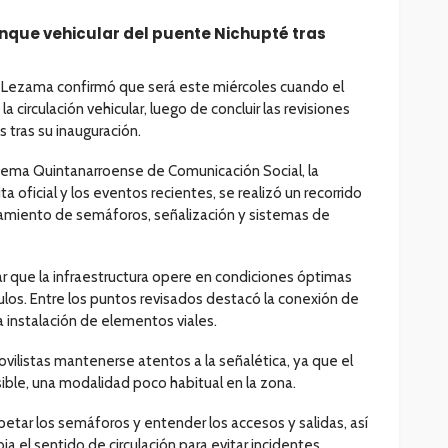
que vehicular del puente Nichupté tras
 Lezama confirmó que será este miércoles cuando el
 circulación vehicular, luego de concluir las revisiones
 tras su inauguración.
stema Quintanarroense de Comunicación Social, la
ta oficial y los eventos recientes, se realizó un recorrido
onamiento de semáforos, señalización y sistemas de
zar que la infraestructura opere en condiciones óptimas
culos. Entre los puntos revisados destacó la conexión de
a instalación de elementos viales.
vilistas mantenerse atentos a la señalética, ya que el
sible, una modalidad poco habitual en la zona.
etar los semáforos y entender los accesos y salidas, así
el sentido de circulación para evitar incidentes.