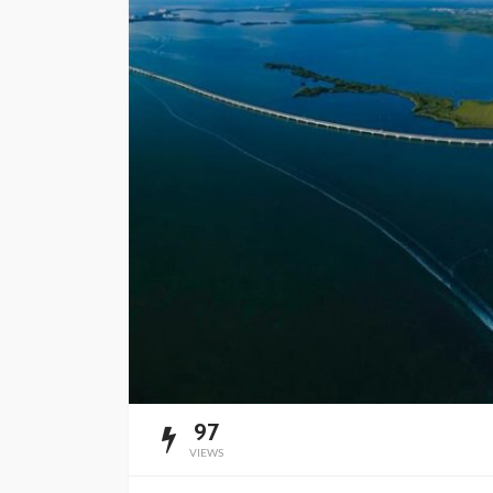
Impulsan simplific
administrativa y
digitalización de t
Redacción
14 horas ago
97
VIEWS