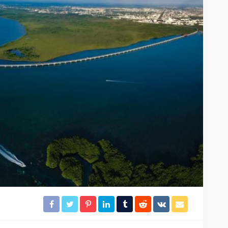
ación
Gobierno de BJ clausura el
desarrollo irregular
rámites
“Mayorales”
27
30
Redacción
14 horas ago