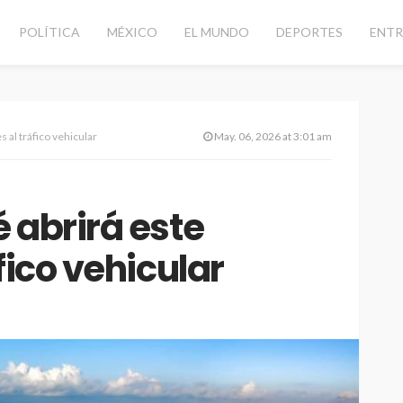
POLÍTICA
MÉXICO
EL MUNDO
DEPORTES
ENTR
 al tráfico vehicular
May. 06, 2026 at 3:01 am
 abrirá este
fico vehicular
CANCÚN
DESTACADAS