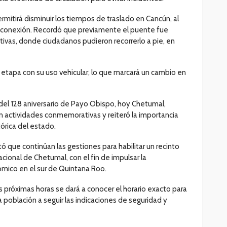
itirá disminuir los tiempos de traslado en Cancún, al
de conexión. Recordó que previamente el puente fue
ativas, donde ciudadanos pudieron recorrerlo a pie, en
 etapa con su uso vehicular, lo que marcará un cambio en
 del 128 aniversario de Payo Obispo, hoy Chetumal,
n actividades conmemorativas y reiteró la importancia
órica del estado.
 que continúan las gestiones para habilitar un recinto
cional de Chetumal, con el fin de impulsar la
ómico en el sur de Quintana Roo.
 próximas horas se dará a conocer el horario exacto para
la población a seguir las indicaciones de seguridad y