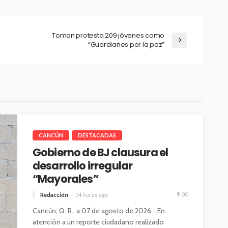
Toman protesta 209 jóvenes como
“Guardianes por la paz”
CANCÚN
DESTACADAS
Gobierno de BJ clausura el
desarrollo irregular
“Mayorales”
30
Redacción
14 horas ago
Cancún, Q. R., a 07 de agosto de 2026.- En
atención a un reporte ciudadano realizado