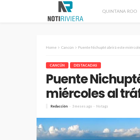
QUINTANA ROO
Home
Cancún
Puente Nichupté abrirá este miércoles
CANCÚN
DESTACADAS
Puente Nichupté
miércoles al trá
Redacción
3 meses ago
No tags
CANCÚN
DESTACADAS