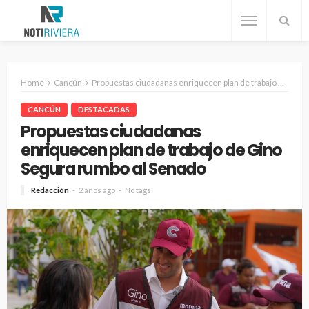
Home
Cancún
Propuestas ciudadanas enriquecen plan de trabajo de Gino Segura rumbo al Senado
CANCÚN
DESTACADAS
Propuestas ciudadanas
enriquecen plan de trabajo de Gino
Segura rumbo al Senado
Redacción
2 años ago
No tags