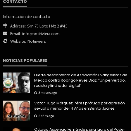
CONTACTO
Información de contacto
Address:
Sm 73 Lote 1 Mz 2 #45
Email:
info@notiriviera.com
Website:
Notiriviera
NOTICIAS POPULARES
Fuerte descontento de Asociación Evangelistas de
México contra Rodrigo Reyes Díaz: “Un pervertido,
racista y linchador digital”
3 meses ago
Victor Hugo Márquez Pérez prófugo por agresión
sexual a menor de 14 Años en Benito Juárez
2 años ago
Octavio Ascencio Fernández, una lacra del Poder