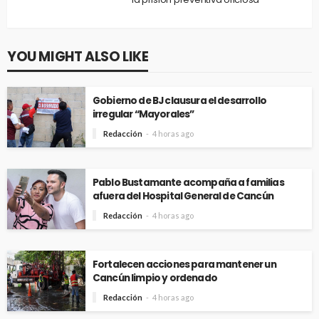
YOU MIGHT ALSO LIKE
Gobierno de BJ clausura el desarrollo
irregular “Mayorales”
Redacción
4 horas ago
Pablo Bustamante acompaña a familias
afuera del Hospital General de Cancún
Redacción
4 horas ago
Fortalecen acciones para mantener un
Cancún limpio y ordenado
Redacción
4 horas ago