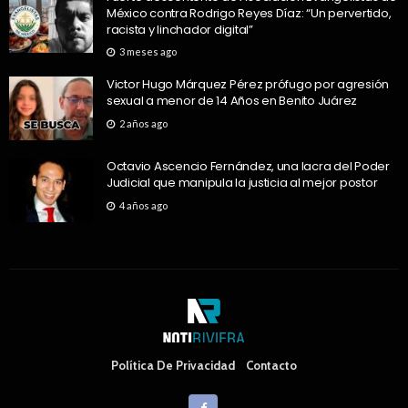
México contra Rodrigo Reyes Díaz: “Un pervertido,
racista y linchador digital”
3 meses ago
Victor Hugo Márquez Pérez prófugo por agresión
sexual a menor de 14 Años en Benito Juárez
2 años ago
Octavio Ascencio Fernández, una lacra del Poder
Judicial que manipula la justicia al mejor postor
4 años ago
Política De Privacidad
Contacto