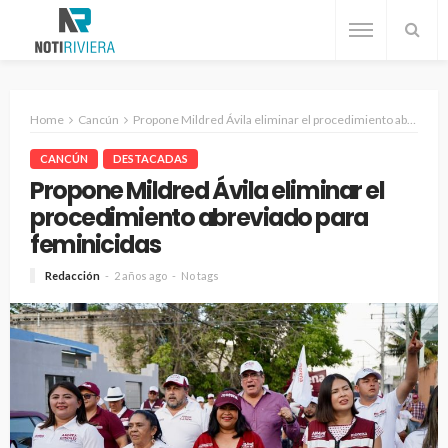
Home
Cancún
Propone Mildred Ávila eliminar el procedimiento abreviado para feminicidas
CANCÚN
DESTACADAS
Propone Mildred Ávila eliminar el
procedimiento abreviado para
feminicidas
Redacción
2 años ago
No tags