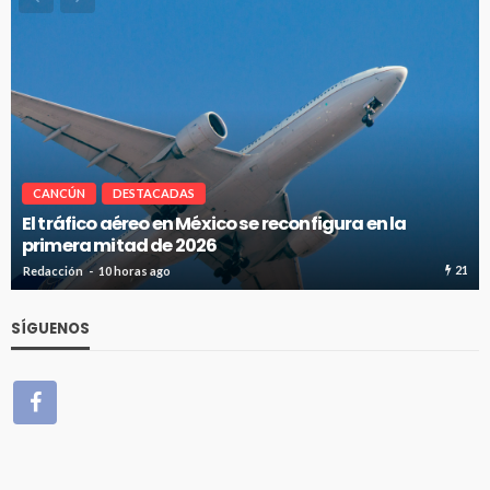
CANCÚN
DESTACADAS
Cancún-Toronto lidera tráfico aéreo internaciona
del Caribe Mexicano
21
Redacción
10 horas ago
SÍGUENOS