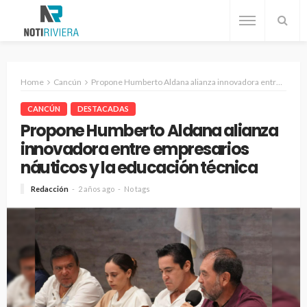
Home
Cancún
Propone Humberto Aldana alianza innovadora entre empresarios náuticos y la educación técnica
CANCÚN
DESTACADAS
Propone Humberto Aldana alianza
innovadora entre empresarios
náuticos y la educación técnica
Redacción
2 años ago
No tags