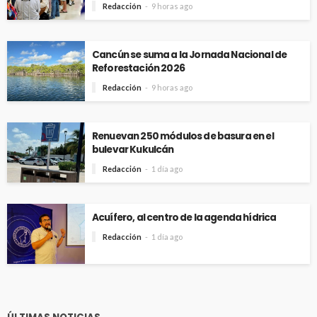
Redacción
9 horas ago
Cancún se suma a la Jornada Nacional de
Reforestación 2026
Redacción
9 horas ago
Renuevan 250 módulos de basura en el
bulevar Kukulcán
Redacción
1 día ago
Acuífero, al centro de la agenda hídrica
Redacción
1 día ago