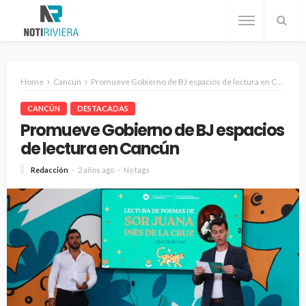
Home
Cancún
Promueve Gobierno de BJ espacios de lectura en Cancún
CANCÚN
DESTACADAS
Promueve Gobierno de BJ espacios
de lectura en Cancún
Redacción
2 años ago
No tags