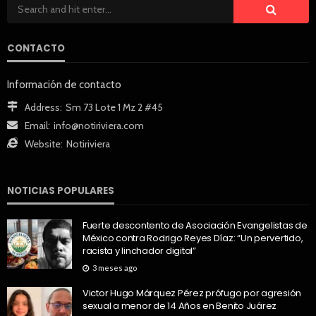
CONTACTO
Información de contacto
Address:
Sm 73 Lote 1 Mz 2 #45
Email:
info@notiriviera.com
Website:
Notiriviera
NOTICIAS POPULARES
Fuerte descontento de Asociación Evangelistas de
México contra Rodrigo Reyes Díaz: “Un pervertido,
racista y linchador digital”
3 meses ago
Victor Hugo Márquez Pérez prófugo por agresión
sexual a menor de 14 Años en Benito Juárez