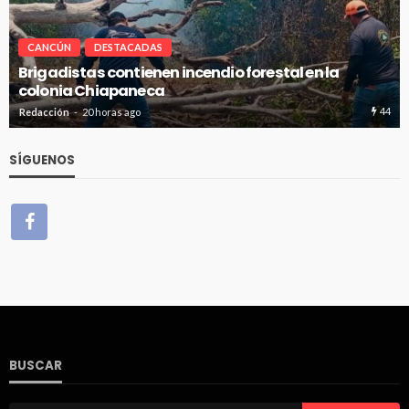
CANCÚN
DESTACADAS
Brigadistas contienen incendio forestal en la
colonia Chiapaneca
44
Redacción
20 horas ago
SÍGUENOS
BUSCAR