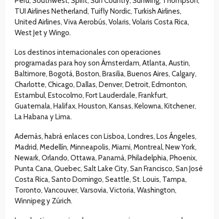
Perú, Southwest, Spirit, Sun Country, Sunwing, Thompson,
TUI Airlines Netherland, Tuifly Nordic, Turkish Airlines,
United Airlines, Viva Aerobús, Volaris, Volaris Costa Rica,
West Jet y Wingo.
Los destinos internacionales con operaciones
programadas para hoy son Ámsterdam, Atlanta, Austin,
Baltimore, Bogotá, Boston, Brasilia, Buenos Aires, Calgary,
Charlotte, Chicago, Dallas, Denver, Detroit, Edmonton,
Estambul, Estocolmo, Fort Lauderdale, Frankfurt,
Guatemala, Halifax, Houston, Kansas, Kelowna, Kitchener,
La Habana y Lima.
Además, habrá enlaces con Lisboa, Londres, Los Ángeles,
Madrid, Medellín, Minneapolis, Miami, Montreal, New York,
Newark, Orlando, Ottawa, Panamá, Philadelphia, Phoenix,
Punta Cana, Quebec, Salt Lake City, San Francisco, San José
Costa Rica, Santo Domingo, Seattle, St. Louis, Tampa,
Toronto, Vancouver, Varsovia, Victoria, Washington,
Winnipeg y Zúrich.