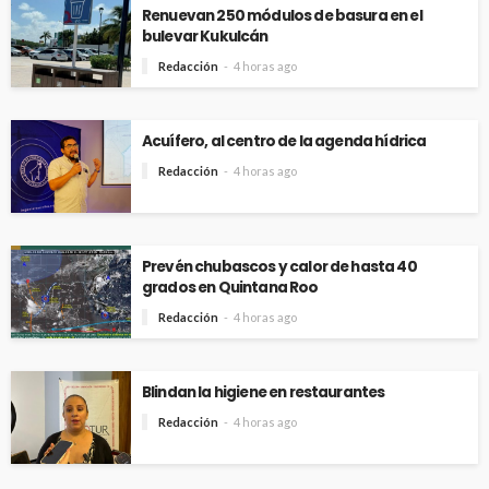
Renuevan 250 módulos de basura en el
bulevar Kukulcán
Redacción
4 horas ago
Acuífero, al centro de la agenda hídrica
Redacción
4 horas ago
Prevén chubascos y calor de hasta 40
grados en Quintana Roo
Redacción
4 horas ago
Blindan la higiene en restaurantes
Redacción
4 horas ago