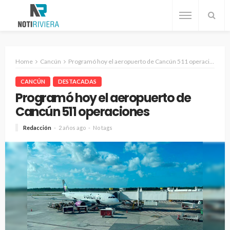
Home
Cancún
Programó hoy el aeropuerto de Cancún 511 operaciones
CANCÚN
DESTACADAS
Programó hoy el aeropuerto de
Cancún 511 operaciones
Redacción
2 años ago
No tags