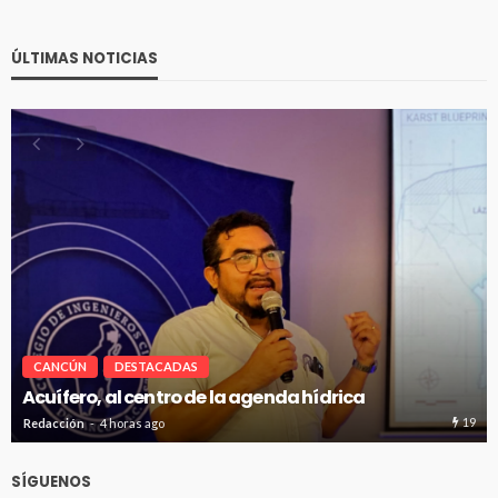
ÚLTIMAS NOTICIAS
CANCÚN
DESTACADAS
Renuevan 250 módulos de basura en el bulevar
Kukulcán
19
Redacción
4 horas ago
SÍGUENOS