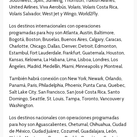
Southwest, Spirit, Sunwing, Thomson, Turkish Airlines,
United Airlines, Viva Aerobús, Volaris, Volaris Costa Rica,
Volaris Salvador, West Jet y Wingo, World2Fly.
Los destinos internacionales con operaciones
programadas para hoy son Atlanta, Austin, Baltimore,
Bogotá, Boston, Bruselas, Buenos Aires, Calgary, Caracas,
Charlotte, Chicago, Dallas, Denver, Detroit, Edmonton,
Estambul, Fort Lauderdale, Frankfurt, Guatemala, Houston,
Kansas, Kelowna, La Habana, Lima, Lisboa, Londres, Los
Ángeles, Madrid, Medellín, Miami, Minneapolis y Montreal.
También habrá conexión con New York, Newark, Orlando,
Panamá, Paris, Philadelphia, Phoenix, Punta Cana, Quebec,
Salt Lake City, San Francisco, San José Costa Rica, Santo
Domingo, Seattle, St. Louis, Tampa, Toronto, Vancouver y
Washington.
Los destinos nacionales con operaciones programadas
para hoy son Aguascalientes, Chetumal, Chihuahua, Ciudad
de México, Ciudad Juárez, Cozumel, Guadalajara, León,