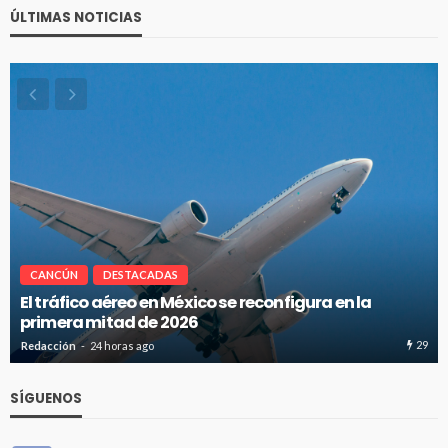
ÚLTIMAS NOTICIAS
CANCÚN
DESTACADAS
Cancún-Toronto lidera tráfico aéreo internacional
del Caribe Mexicano
29
25
Redacción
24 horas ago
SÍGUENOS