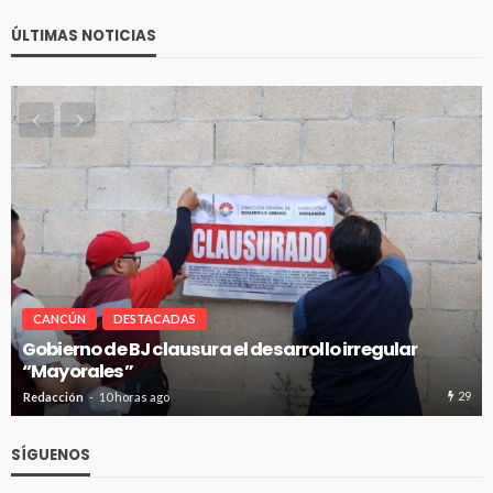
ÚLTIMAS NOTICIAS
CANCÚN
DESTACADAS
sarrollo irregular
Pablo Bustamante acompaña a 
Hospital General de Cancún
29
Redacción
10 horas ago
SÍGUENOS