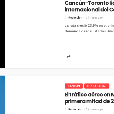
Cancún-Toronto lid
internacional del 
Redacción
17 horas ago
La ruta creció 23.9% en el pr
demanda desde Estados Unidos
CANCÚN
DESTACADAS
El tráfico aéreo en
primera mitad de 
Redacción
17 horas ago