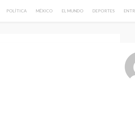
POLÍTICA
MÉXICO
EL MUNDO
DEPORTES
ENTR
el Aeropuerto de Cancún
Dic. 10, 2024 at 3:01 am
peraciones para
rto de Cancún