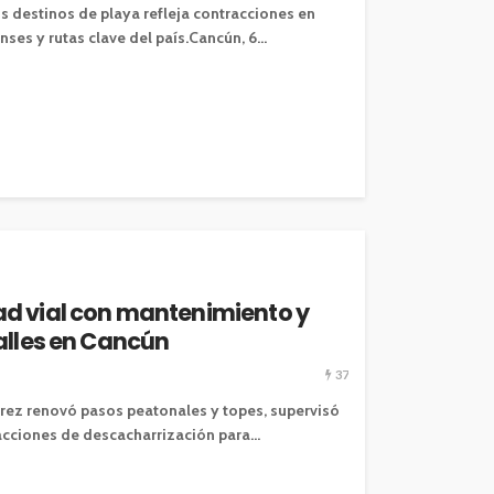
os destinos de playa refleja contracciones en
es y rutas clave del país.Cancún, 6...
d vial con mantenimiento y
calles en Cancún
37
árez renovó pasos peatonales y topes, supervisó
acciones de descacharrización para...