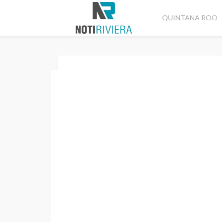
QUINTANA ROO
Home
Cancún
Programó 517 operaciones para hoy 
CANCÚN
DESTACADAS
Programó 517 o
hoy el Aeropue
Redacción
2 años ago
No tags