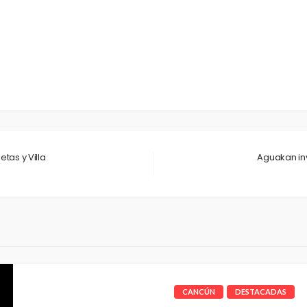
tas y Villa
Aguakan inv
CANCÚN
DESTACADAS