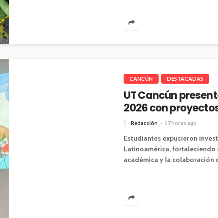
CANCÚN
DESTACADAS
UT Cancún presenta
2026 con proyectos
Redacción
17 horas ago
Estudiantes expusieron inves
Latinoamérica, fortaleciendo
académica y la colaboración cie